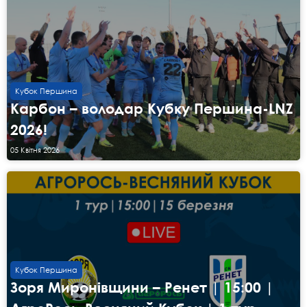
Кубок Першина
Карбон – володар Кубку Першина-LNZ
2026!
05 Квітня 2026
Кубок Першина
Зоря Миронівщини – Ренет | 15:00 |