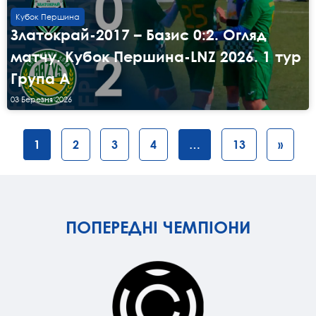
Кубок Першина
Златокрай-2017 – Базис 0:2. Огляд
матчу. Кубок Першина-LNZ 2026. 1 тур
Група А
03 Березня 2026
1
2
3
4
…
13
»
ПОПЕРЕДНІ ЧЕМПІОНИ