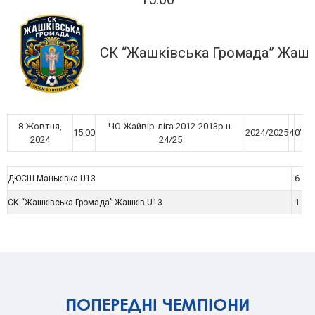
СК “Жашківська Громада” Жашк
8 Жовтня,
ЧО Жайвір-ліга 2012-2013р.н.
15:00
2024/2025
4
0'
2024
24/25
6
ДЮСШ Маньківка U13
1
СК “Жашківська Громада” Жашків U13
ПОПЕРЕДНІ ЧЕМПІОНИ