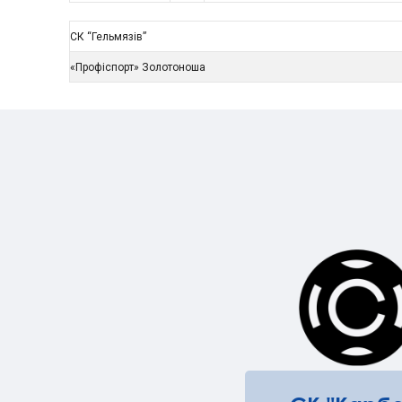
СК “Гельмязів”
«Профіспорт» Золотоноша