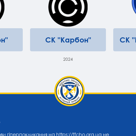
н"
СК "Карбон"
СК 
2024
0
ови гіперпокликання на
https://ffcho.org.ua
не