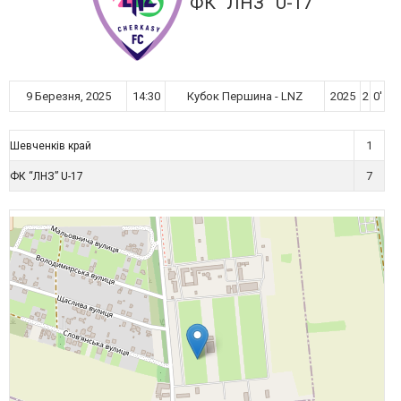
ФК “ЛНЗ” U-17
9 Березня, 2025
14:30
Кубок Першина - LNZ
2025
2
0'
1
Шевченків край
7
ФК “ЛНЗ” U-17