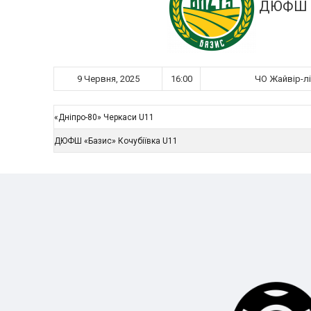
ДЮФШ «Б
9 Червня, 2025
16:00
ЧО Жайвір-ліг
«Дніпро-80» Черкаси U11
ДЮФШ «Базис» Кочубіївка U11