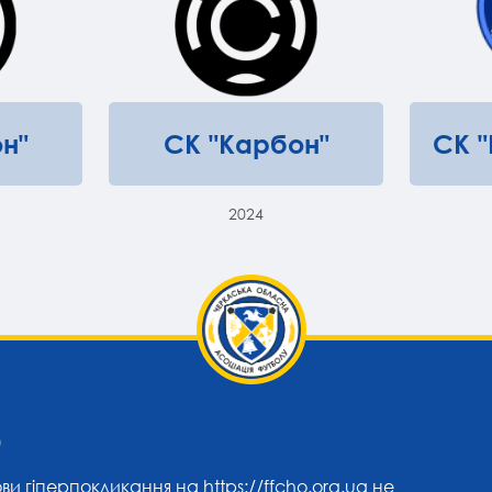
н"
СК "Карбон"
СК 
2024
0
ови гіперпокликання на
https://ffcho.org.ua
не