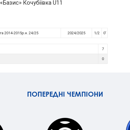
азис» Кочубіївка U11
а 2014-2015р.н. 24/25
2024/2025
1/2
0'
7
0
ПОПЕРЕДНІ ЧЕМПІОНИ