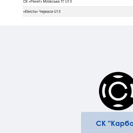
СК «Ренет» Мліївська ТГ U13
«Юність» Черкаси U13
СК "Карбо