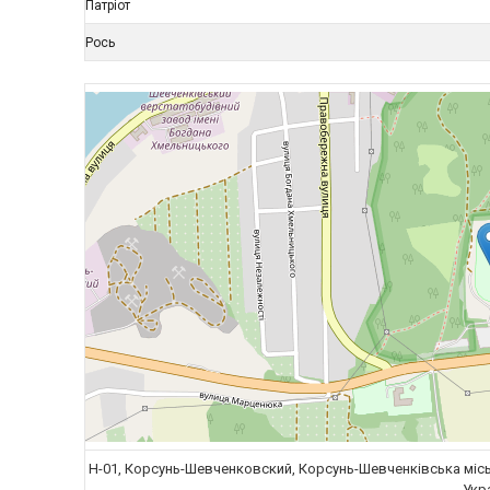
Патріот
Рось
Н-01, Корсунь-Шевченковский, Корсунь-Шевченківська місь
Укр