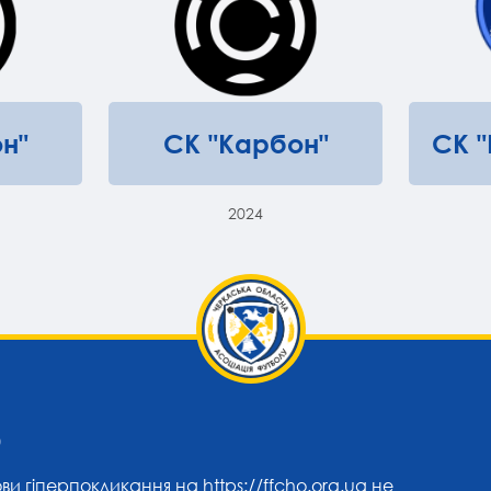
н"
СК "Карбон"
СК 
2024
0
ови гіперпокликання на
https://ffcho.org.ua
не