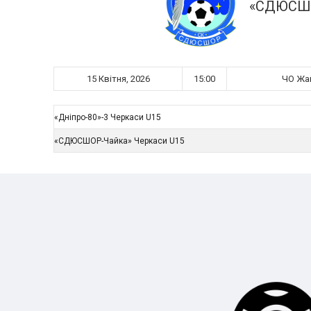
«СДЮСШО
15 Квітня, 2026
15:00
ЧО Жай
«Дніпро-80»-3 Черкаси U15
«СДЮСШОР-Чайка» Черкаси U15