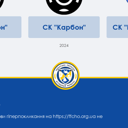
н"
СК "Карбон"
СК 
2024
0
ови гіперпокликання на
https://ffcho.org.ua
не