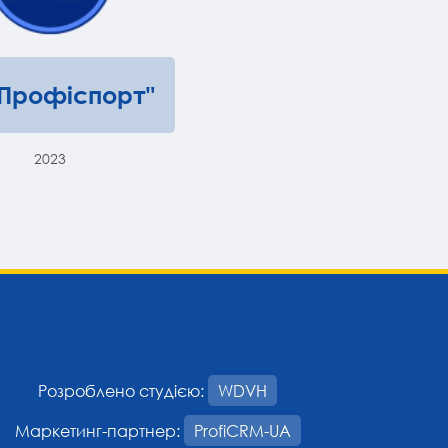
"Профіспорт"
2023
Розроблено студією:
WDVH
Маркетинг-партнер:
ProfiCRM-UA