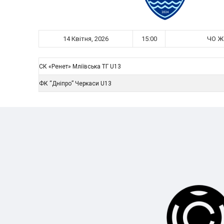
14 Квітня, 2026
15:00
ЧО Жа
СК «Ренет» Мліївська ТГ U13
ФК “Дніпро” Черкаси U13