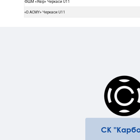
ФШМ «Явір» Черкаси U11
«D.ACMY» Черкаси U11
СК "Карбо