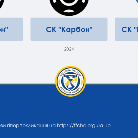
н"
СК "Карбон"
СК 
2024
0
ови гіперпокликання на
https://ffcho.org.ua
не