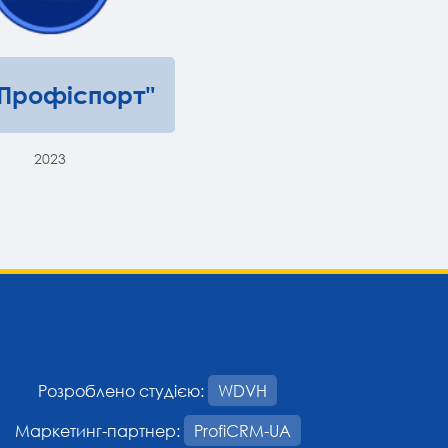
"Профіспорт"
2023
Розроблено студією:
WDVH
Маркетинг-партнер:
ProfiCRM-UA