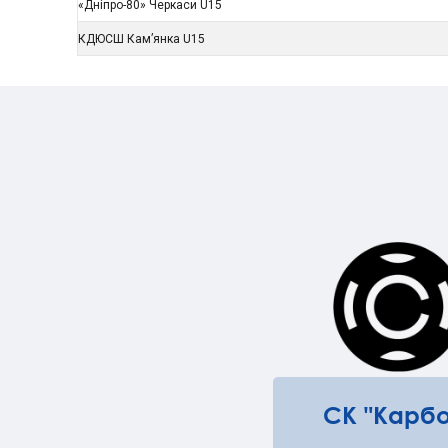
«Дніпро-80» Черкаси U15
КДЮСШ Кам’янка U15
СК "Карбо