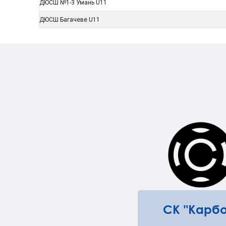
ДЮСШ №1-3 Умань U11
ДЮСШ Багачеве U11
СК "Карбо