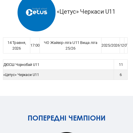
«Цетус» Черкаси U11
14 Травня,
ЧО Жайвір-ліга U11 Вища ліга
17:00
2025/2026
12
0'
2026
25/26
11
ДЮСШ Чорнобай U11
6
«Цетус» Черкаси U11
ПОПЕРЕДНІ ЧЕМПІОНИ