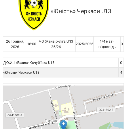
«Юність» Черкаси U13
26 Травня,
ЧО Жайвір-ліга U13
1/4 матч
16:00
2025/2026
0'
2026
25/26
відповідь
0
ДЮФШ «Базис» Кочубіївка U13
4
«Юність» Черкаси U13