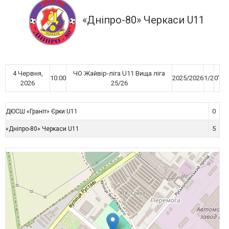
«Дніпро-80» Черкаси U11
4 Червня,
ЧО Жайвір-ліга U11 Вища ліга
10:00
2025/2026
1/2
0'
2026
25/26
0
ДЮСШ «Граніт» Єрки U11
5
«Дніпро-80» Черкаси U11