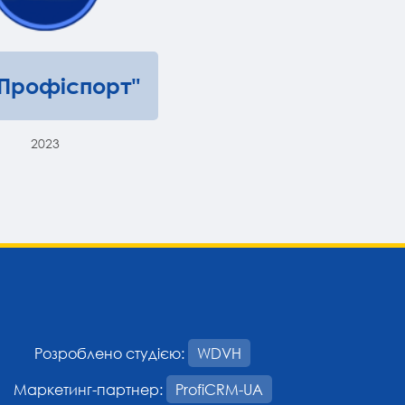
"Профіспорт"
2023
Розроблено студією:
WDVH
Маркетинг-партнер:
ProfiCRM-UA