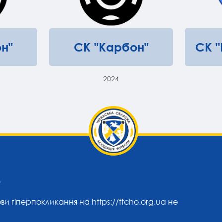
н"
СК "Карбон"
СК 
2024
0
ови гіперпокликання на
https://ffcho.org.ua
не