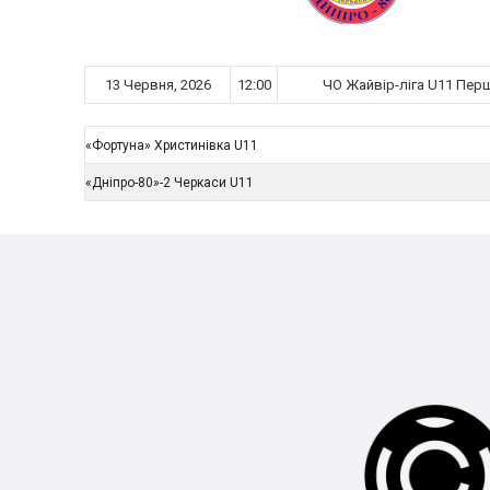
13 Червня, 2026
12:00
ЧО Жайвір-ліга U11 Перш
«Фортуна» Христинівка U11
«Дніпро-80»-2 Черкаси U11