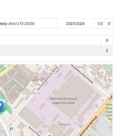
вір-ліга U15 25/26
2025/2026
1/2
0'
0
3