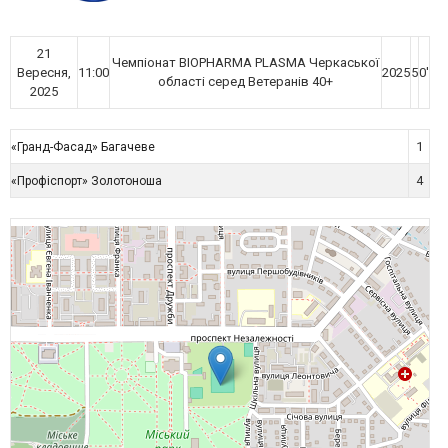
21
Чемпіонат BIOPHARMA PLASMA Черкаської
Вересня,
11:00
2025
5
0'
області серед Ветеранів 40+
2025
1
«Гранд-Фасад» Багачеве
4
«Профіспорт» Золотоноша