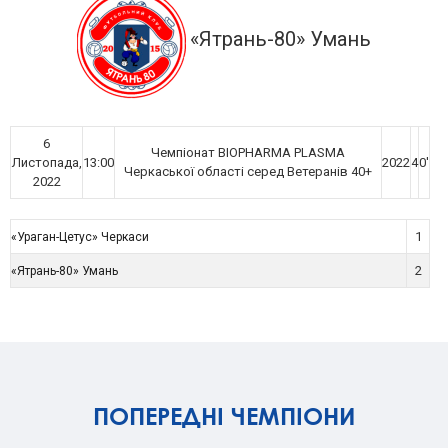
«Ятрань-80» Умань
6
Чемпіонат BIOPHARMA PLASMA
Листопада,
13:00
2022
4
0'
Черкаської області серед Ветеранів 40+
2022
1
«Ураган-Цетус» Черкаси
2
«Ятрань-80» Умань
ПОПЕРЕДНІ ЧЕМПІОНИ