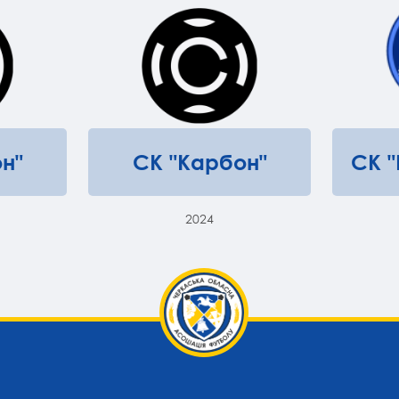
н"
СК "Карбон"
СК 
2024