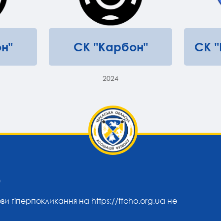
н"
СК "Карбон"
СК 
2024
0
ови гіперпокликання на
https://ffcho.org.ua
не