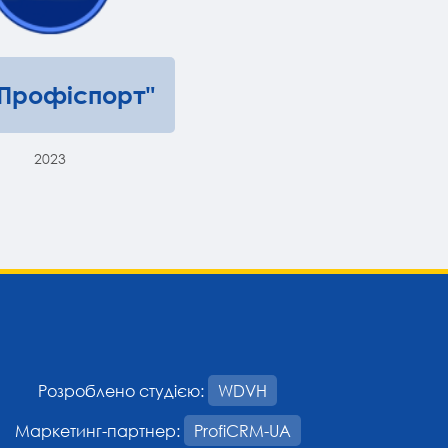
"Профіспорт"
2023
Розроблено студією:
WDVH
Маркетинг-партнер:
ProfiCRM-UA