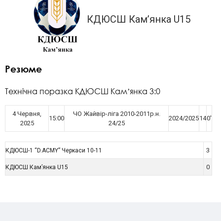
КДЮСШ Кам’янка U15
Резюме
Технічна поразка КДЮСШ Камʼянка 3:0
4 Червня,
ЧО Жайвір-ліга 2010-2011р.н.
15:00
2024/2025
14
0'
2025
24/25
3
КДЮСШ-1 “D.ACMY” Черкаси 10-11
0
КДЮСШ Кам’янка U15