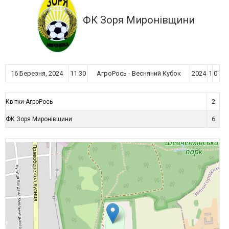
ФК Зоря Миронівщини
16 Березня, 2024
11:30
АгроРось - Весняний Кубок
2024
1
0'
2
Квітки-АгроРось
6
ФК Зоря Миронівщини