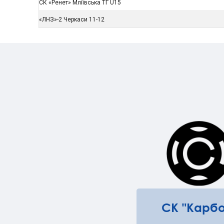
СК «Ренет» Мліївська ТГ U15
«ЛНЗ»-2 Черкаси 11-12
СК "Карбо