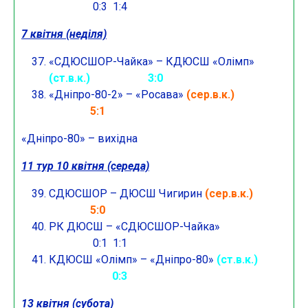
0:3 1:4
7 квітня (неділя)
«СДЮСШОР-Чайка» – КДЮСШ «Олімп»
(ст.в.к.) 3:0
«Дніпро-80-2» – «Росава»
(сер.в.к.)
5:1
«Дніпро-80» – вихідна
11 тур 10 квітня (середа)
СДЮСШОР – ДЮСШ Чигирин
(сер.в.к.)
5:0
РК ДЮСШ – «СДЮСШОР-Чайка»
0:1 1:1
КДЮСШ «Олімп» – «Дніпро-80»
(ст.в.к.)
0:3
13
квітня (субота)