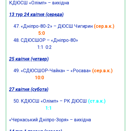
КДЮСШ «Олімп» – вихідна
13 тур 24 квітня (середа)
«Дніпро-80-2» – ДЮСШ Чигирин
(сер.в.к.)
5:0
СДЮСШОР – «Дніпро-80»
1:1 0:2
25 квітня (четвер)
«СДЮСШОР-Чайка» – «Росава»
(сер.в.к.)
10:0
27 квітня (субота)
КДЮСШ «Олімп» – РК ДЮСШ
(ст.в.к.)
1:1
«Черкаський Дніпро-Зоря» – вихідна