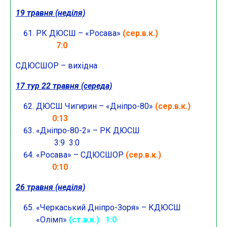
19 травня (неділя)
РК ДЮСШ – «Росава»
(сер.в.к.)
7:0
СДЮСШОР – вихідна
17 тур 22 травня (середа)
ДЮСШ Чигирин – «Дніпро-80»
(сер.в.к.)
0:13
«Дніпро-80-2» – РК ДЮСШ
3:9 3:0
«Росава» – СДЮСШОР
(сер.в.к.)
0:10
26 травня (неділя)
«Черкаський Дніпро-Зоря» – КДЮСШ
«Олімп»
(ст.в.к.) 1:0