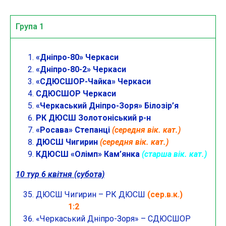
Група 1
«Дніпро-80» Черкаси
«Дніпро-80-2» Черкаси
«СДЮСШОР-Чайка» Черкаси
СДЮСШОР Черкаси
«Черкаський Дніпро-Зоря» Білозір’я
РК ДЮСШ Золотоніський р-н
«Росава» Степанці
(середня вік. кат.)
ДЮСШ Чигирин
(середня вік. кат.)
КДЮСШ «Олімп» Кам’янка
(старша вік. кат.)
10
тур 6 квітня (субота)
ДЮСШ Чигирин – РК ДЮСШ
(сер.в.к.)
1:2
«Черкаський Дніпро-Зоря» – СДЮСШОР