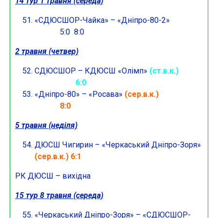
14 тур 1 травня (середа)
«СДЮСШОР-Чайка» – «Дніпро-80-2»
5:0 8:0
2 травня (четвер)
СДЮСШОР – КДЮСШ «Олімп»
(ст.в.к.)
6:0
«Дніпро-80» – «Росава»
(сер.в.к.)
8:0
5 травня (неділя)
ДЮСШ Чигирин – «Черкаський Дніпро-Зоря»
(сер.в.к.) 6:1
РК ДЮСШ – вихідна
15 тур 8
травня (середа)
«Черкаський Дніпро-Зоря» – «СДЮСШОР-