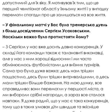
допустимий для їх віку. Я мотивував їх тим, що це
перший чемпіонат області у їхньому житті і у випадку
перемоги спогади про це залишаться на все життя.
– У фінальному матчі у Вас була тренерська дуель
з більш досвідченим Сергієм Усаковським.
Наскільки важко було протистояти йому?
– З Сергієм у нас вже досить давно конкуренція. У
складі його команди також є талановиті виконавці,
але у нас з ним хороші відносини і ми часто
обмінюємось футболістами для виїзних турнірів.
Сама гра була дуже важка: десь нам трішки
пощастило, десь були трішки витривалішими, а десь
мали трішки більше бажання. На мою думку, все
справедливо: вони перемогли у першості міста, а
ми вибороли срібні нагороди, а зараз все сталося
навпаки. Я дуже радий, що у нас є така конкуренція,
тому що в таких умовах діти швидше та якісніше