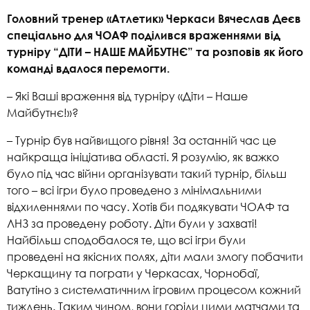
Головний тренер «Атлетик» Черкаси Вячеслав Деєв
спеціально для ЧОАФ поділився враженнями від
турніру “ДІТИ – НАШЕ МАЙБУТНЄ” та розповів як його
команді вдалося перемогти.
– Які Ваші враження від турніру «Діти – Наше
Майбутнє!»?
– Турнір був найвищого рівня! За останній час це
найкраща ініціатива області. Я розумію, як важко
було під час війни організувати такий турнір, більш
того – всі ігри було проведено з мінімальними
відхиленнями по часу. Хотів би подякувати ЧОАФ та
ЛНЗ за проведену роботу. Діти були у захваті!
Найбільш сподобалося те, що всі ігри були
проведені на якісних полях, діти мали змогу побачити
Черкащину та пограти у Черкасах, Чорнобаї,
Ватутіно з систематичним ігровим процесом кожний
тиждень. Таким чином, вони горіли цими матчами та