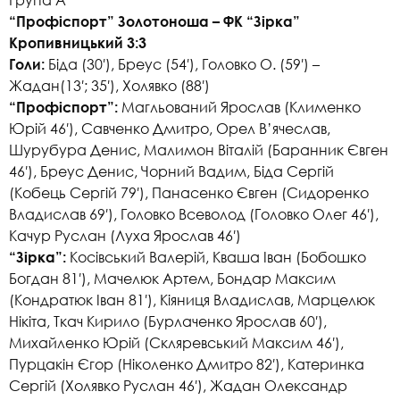
“Профіспорт” Золотоноша – ФК “Зірка”
Кропивницький 3:3
Біда (30′), Бреус (54′), Головко О. (59′) –
Голи:
Жадан(13′; 35′), Холявко (88′)
Магльований Ярослав (Клименко
“Профіспорт”:
Юрій 46′), Савченко Дмитро, Орел В’ячеслав,
Шурубура Денис, Малимон Віталій (Баранник Євген
46′), Бреус Денис, Чорний Вадим, Біда Сергій
(Кобець Сергій 79′), Панасенко Євген (Сидоренко
Владислав 69′), Головко Всеволод (Головко Олег 46′),
Качур Руслан (Луха Ярослав 46′)
Косівський Валерій, Кваша Іван (Бобошко
“Зірка”:
Богдан 81′), Мачелюк Артем, Бондар Максим
(Кондратюк Іван 81′), Кіяниця Владислав, Марцелюк
Нікіта, Ткач Кирило (Бурлаченко Ярослав 60′),
Михайленко Юрій (Скляревський Максим 46′),
Пурцакін Єгор (Ніколенко Дмитро 82′), Катеринка
Сергій (Холявко Руслан 46′), Жадан Олександр