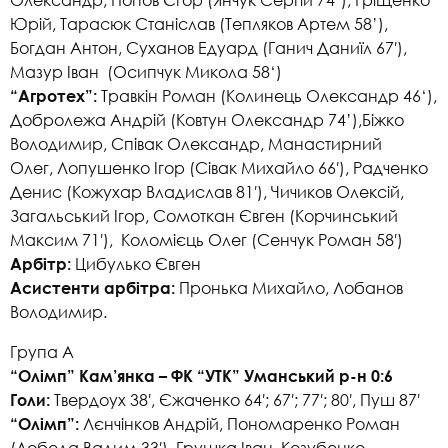
Юрій, Тарасюк Станіслав (Тепляков Артем 58’),
Богдан Антон, Суханов Едуард (Ганич Даниїл 67′),
Мазур Іван (Осипчук Микола 58‘)
Травкін Роман (Колинець Олександр 46‘),
“Агротех”:
Добролежа Андрій (Ковтун Олександр 74’),Біжко
Володимир, Співак Олександр, Манастирний
Олег, Лопушенко Ігор (Сівак Михайло 66′), Радченко
Денис (Кожухар Владислав 81′), Чичиков Олексій,
Загальський Ігор, Сомоткан Євген (Корчинський
Максим 71′), Коломієць Олег (Сенчук Роман 58′)
Цибулько Євген
Арбітр:
Пронька Михайло, Лобанов
Асистенти арбітра:
Володимир.
Група А
“Олімп” Кам’янка – ФК “УТК” Уманський р-н 0:6
Твердоух 38′, Єжаченко 64′; 67′; 77′; 80′, Пуш 87′
Голи:
Лєнчінков Андрій, Пономаренко Роман
“Олімп”:
(Лобода Вадим 33′), Грушка Іван, Козубенко