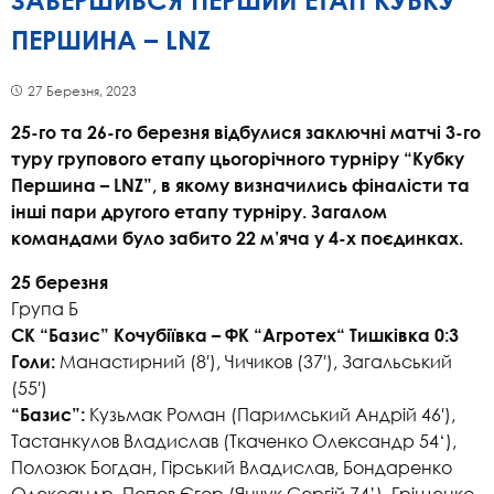
ЗАВЕРШИВСЯ ПЕРШИЙ ЕТАП КУБКУ
ПЕРШИНА – LNZ
27 Березня, 2023
25-го та 26-го березня відбулися заключні матчі 3-го
туру групового етапу цьогорічного турніру “Кубку
Першина – LNZ”, в якому визначились фіналісти та
інші пари другого етапу турніру. Загалом
командами було забито 22 м’яча у 4-х поєдинках.
25 березня
Група Б
СК “Базис” Кочубіївка – ФК “Агротех“ Тишківка 0:3
Манастирний (8′), Чичиков (37′), Загальський
Голи:
(55′)
Кузьмак Роман (Паримський Андрій 46′),
“Базис”:
Тастанкулов Владислав (Ткаченко Олександр 54‘),
Полозюк Богдан, Гірський Владислав, Бондаренко
Олександр, Попов Єгор (Янчук Сергій 74’), Гріщенко