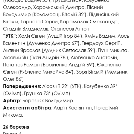
Олександр, Хорольський Дмитро, Пісний
Володимир (Коломоєць Віталій 82′), Підвисіцький
Віталій, Гарнага Сергій, Карамалак Олександр,
Стаднік Владислав, Оганесов Антон
Холіч Євген (Лущій Ігор 84′), Хміль Вадим, Лось
“УТК”:
Валентин (Думенко Дмитро 67′), Твердоух Сергій,
Литвин Ярослав (Дудник Святослав 59′), Пуш Микита,
Лісовий Ян (Ткач Андрій 78′), Любченко Анатолій,
Потапов Роман (Бровченко Андрій 69′), Єжаченко
Євген (Рябченко Михайло 84′), Зоря Віталій (Мельник
Олег 86′)
Лісовий 22‘ (УТК), Козубенко 39‘
Попередження:
(Олімп), Грушка 73‘ (Олімп)
Березняк Володимир.
Арбітр:
: Ларін Костянтин, Погорілий
Асистенти арбітра
Микола.
26 березня
Група А