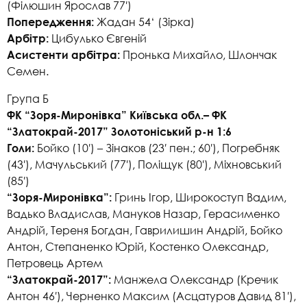
(Філюшин Ярослав 77′)
Жадан 54‘ (Зірка)
Попередження:
Цибулько Євгеній
Арбітр:
Пронька Михайло, Шлончак
Асистенти арбітра:
Семен.
Група Б
ФК “Зоря-Миронівка” Київська обл.– ФК
“Златокрай-2017” Золотоніський р-н 1:6
Бойко (10′) – Зінаков (23′ пен.; 60′), Погребняк
Голи:
(43′), Мачульський (77′), Поліщук (80′), Міхновський
(85′)
Гринь Ігор, Широкоступ Вадим,
“Зоря-Миронівка”:
Вадько Владислав, Мануков Назар, Герасименко
Андрій, Тереня Богдан, Гаврилишин Андрій, Бойко
Антон, Степаненко Юрій, Костенко Олександр,
Петровець Артем
Манжела Олександр (Кречик
“Златокрай-2017”:
Антон 46′), Черненко Максим (Асцатуров Давид 81′),