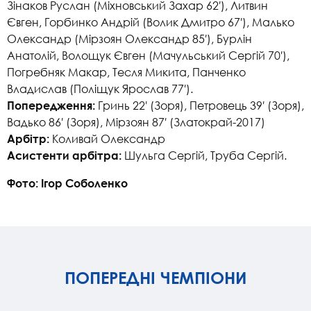
Зінаков Руслан (Міхновський Захар 62′), Литвин
Євген, Горбинко Андрій (Волик Дмитро 67′), Малько
Олександр (Мірзоян Олександр 85′), Бурлін
Анатолій, Волощук Євген (Мачульський Сергій 70′),
Погребняк Макар, Тесля Микита, Панченко
Владислав (Поліщук Ярослав 77′).
Гринь 22′ (Зоря), Петровець 39′ (Зоря),
Попередження:
Вадько 86′ (Зоря), Мірзоян 87′ (Златокрай-2017)
Коливай Олександр
Арбітр:
Шульга Сергій, Труба Сергій.
Асистенти арбітра:
Фото: Ігор Соболенко
ПОПЕРЕДНІ ЧЕМПІОНИ