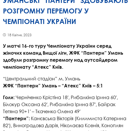
УМАНСЬКІ “ПАНТЕРИ” ЗДОБУВАЮТЬ
РОЗГРОМНУ ПЕРЕМОГУ У
ЧЕМПІОНАТІ УКРАЇНИ
18 Квітня, 2023
У матчі 16-го туру Чемпіонату України серед
жіночих команд Вищої ліги, ЖФК “Пантери” Умань
здобули розгромну перемогу над аутсайдером
чемпіонату “Атекс” Київ.
“Центральний стадіон” м. Умань
ЖФК “Пантери” Умань – “Атекс” Київ – 5:1
Черніченко Крістіна 18′, Рибалкіна Ірина 60′,
Голи:
Білокур Оксана 62′, Рибалкіна Ірина 87′, Байрак
Тетяна 90+1′ – Ткаченко Олена 49′
Канєвська Вікторія (Килимиста Катерина
“Пантери”:
82′), Виноградова Дарія, Ніколаєва Ксенія, Коноплян