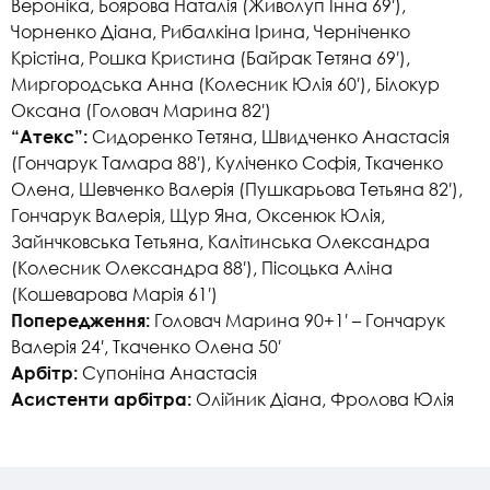
Вероніка, Боярова Наталія (Живолуп Інна 69′),
Чорненко Діана, Рибалкіна Ірина, Черніченко
Крістіна, Рошка Кристина (Байрак Тетяна 69′),
Миргородська Анна (Колесник Юлія 60′), Білокур
Оксана (Головач Марина 82′)
Сидоренко Тетяна, Швидченко Анастасія
“Атекс”:
(Гончарук Тамара 88′), Куліченко Софія, Ткаченко
Олена, Шевченко Валерія (Пушкарьова Тетьяна 82′),
Гончарук Валерія, Щур Яна, Оксенюк Юлія,
Зайнчковська Тетьяна, Калітинська Олександра
(Колесник Олександра 88′), Пісоцька Аліна
(Кошеварова Марія 61′)
Головач Марина 90+1′ – Гончарук
Попередження:
Валерія 24′, Ткаченко Олена 50′
Супоніна Анастасія
Арбітр:
Олійник Діана, Фролова Юлія
Асистенти арбітра: