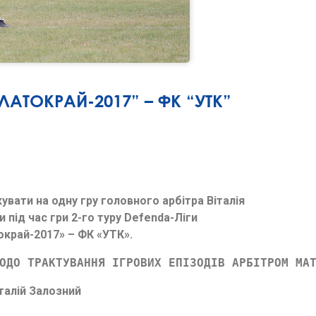
ЛАТОКРАЙ-2017” – ФК “УТК”
увати на одну гру головного арбітра Віталія
під час гри 2-го туру Defenda-Ліги
край-2017» – ФК «УТК».
ОДО ТРАКТУВАННЯ ІГРОВИХ ЕПІЗОДІВ АРБІТРОМ МА
талій Залозний