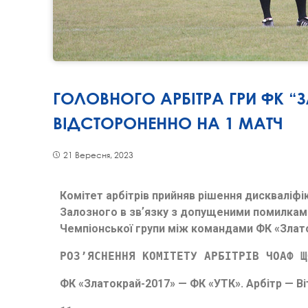
ГОЛОВНОГО АРБІТРА ГРИ ФК “З
ВІДСТОРОНЕННО НА 1 МАТЧ
21 Вересня, 2023
Комітет арбітрів прийняв рішення дискваліфік
Залозного в звʼязку з допущеними помилками 
Чемпіонської групи між командами ФК «Злато
РОЗ’ЯСНЕННЯ КОМІТЕТУ АРБІТРІВ ЧОАФ Щ
ФК «Златокрай-2017» — ФК «УТК». Арбітр — Ві