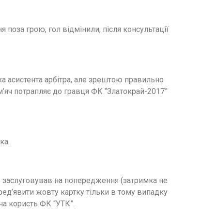
 поза грою, гол відмінили, після консультації
а асистента арбітра, але зрештою правильно
 м’яч потрапляє до гравця ФК “Златокрай-2017”
ка.
 заслуговував на попередження (затримка не
ред’явити жовту картку тільки в тому випадку
на користь ФК “УТК”.