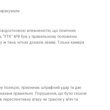
зарахували.
стовідсотковою впевненістю, що помічник
ь “УТК” №8 був у правильному положенні.
у ж таки, чітких доказів немає. Тільки камера
.
ну позицію, призначає штрафний удар та дає
оказана правильно. Порушення, що було скоєне
 переспективну атаку не граючи у м’яч та