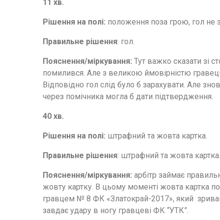
11 хв.
Рішення на полі:
положення поза грою, гол не 
Правильне рішення
: гол.
Пояснення/міркування:
Тут важко сказати зі 
помилився. Але з великою ймовірністю гравец
Відповідно гол слід було б зарахувати. Але знов
через помічника могла б дати підтвердження.
40 хв.
Рішення на полі:
штрафний та жовта картка.
Правильне рішення
: штрафний та жовта картка
Пояснення/міркування:
арбітр займає правиль
жовту картку. В цьому моменті жовта картка п
гравцем № 8 ФК «Златокрай-2017», який зривав
завдає удару в ногу гравцеві ФК “УТК”.