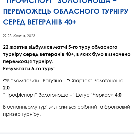
“ПРОФІСПОРТ” ЗОЛОТОНОША –
ПЕРЕМОЖЕЦЬ ОБЛАСНОГО ТУРНІРУ
СЕРЕД ВЕТЕРАНІВ 40+
23 Жовтня, 2023
22 жовтня відбулися матчі 5-го туру обласного
турніру серед ветеранів 40+, в яких було визначено
переможця турніру.
Результати 5-го туру:
ФК “Композити” Ватутіне – “Спартак” Золотоноша
2:0
“Профіспорт” Золотоноша – “Цетус” Черкаси
4:0
В оснанньому турі визначиться срібний та бронзовий
призер турніру.