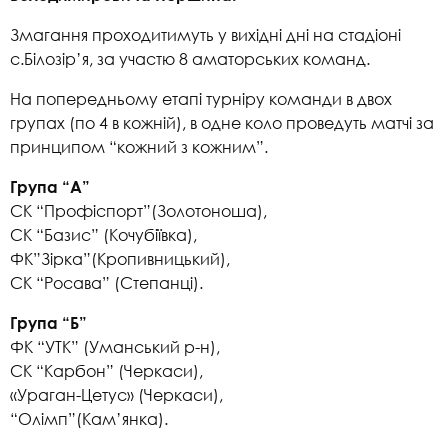
Змагання проходитимуть у вихідні дні на стадіоні
с.Білозір’я, за участю 8 аматорських команд.
На попередньому етапі турніру команди в двох
групах (по 4 в кожній), в одне коло проведуть матчі за
принципом “кожний з кожним”.
Група “А”
СК “Профіспорт”(Золотоноша),
СК “Базис” (Кочубіївка),
ФК”Зірка”(Кропивницький),
СК “Росава” (Степанці).
Група “Б”
ФК “УТК” (Уманський р-н),
СК “Карбон” (Черкаси),
«Ураган-Цетус» (Черкаси),
“Олімп”(Кам’янка).