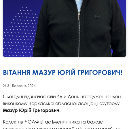
ВІТАННЯ МАЗУР ЮРІЙ ГРИГОРОВИЧ!
31 Березня, 2024
Сьогодні відзначає свій 46-й День народження член
виконкому Черкаської обласної асоціації футболу
Мазур Юрій Григорович.
Колектив
ЧОАФ вітає іменинника та бажає
невичерпного джерела енергії, міцного здоров’я та