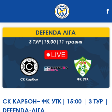
СК КАРБОН– ФК УТК| 15:00 | 3 ТУР |
DEFENDA-ЛІГА