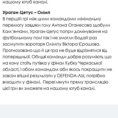
нашому ютуб каналі.
Ураган-Цетус – Олімп
В першій грі між цими командами мінімальну
перемогу завдяки голу Антона Оганесова здобули
Кам’янчани, Ураган-Цетус попри домінування на
футбольному полі так і не змогли бодай раз
засмутити воротаря Олімпу Віктора Єрошова.
Прогнозовано що й ця гра не буде відрізнятися від
попередньої. Обидві команди добре розуміють що
на кону стоїть путівка у фінал Кубку Черкаської
області, і обом командам аби якось покращити не
зовсім втішні результати у DEFENDA-Лізі, потрібно
виходити у фіналі. Переглянути пряму трансляцію
цієї гри ви зможете на нашому ютуб каналі.