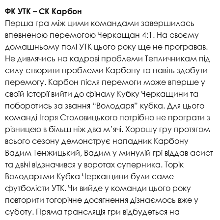
ФК УТК – СК Карбон
Перша гра між цими командами завершилась
впевненою перемогою Черкащан 4:1. На своєму
домашньому полі УТК цього року ще не програвав.
Не дивлячись на кадрові проблеми Тепличникам під
силу створити проблеми Карбону та навіть здобути
перемогу. Карбон після перемоги може вперше у
своїй історії вийти до фіналу Кубку Черкащини та
поборотись за звання “Володаря” кубка. Для цього
команді Ігоря Столовицького потрібно не програти з
різницею в більш ніж два м’ячі. Хорошу гру протягом
всього сезону демонструє нападник Карбону
Вадим Тенжицький, Вадим у минулій грі віддав асист
та двічі відзначився у воротах суперника. Торік
Володарями Кубка Черкащини були саме
футболісти УТК. Чи вийде у команди цього року
повторити тогорічне досягнення дізнаємось вже у
суботу. Пряма трансляція гри відбудеться на