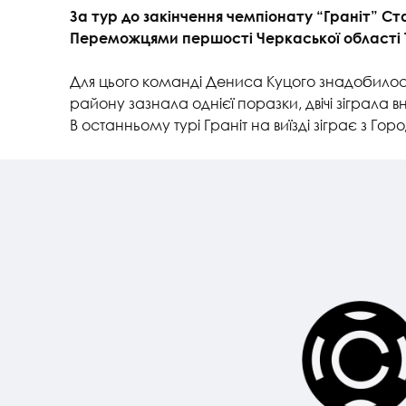
За тур до закінчення чемпіонату “Граніт” С
Переможцями першості Черкаської області TE
Для цього команді Дениса Куцого знадобилось
району зазнала однієї поразки, двічі зіграла в
В останньому турі Граніт на виїзді зіграє з 