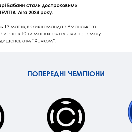
тарі Бабани стали достроковими
VITTA-Ліга 2024 року.
 13 матчів, в яких команда з Уманського
нічию та в 10-ти матчах святкували перемогу.
Городищенським “Халком”.
ПОПЕРЕДНІ ЧЕМПІОНИ