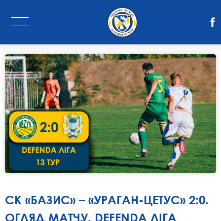
СК «БАЗИС» – «УРАГАН-ЦЕТУС» 2:0.
ОГЛЯД МАТЧУ. DEFENDA ЛІГА