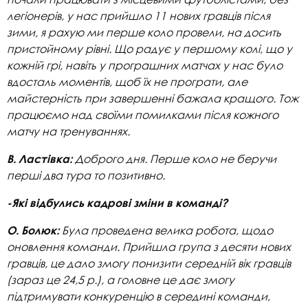
легіонерів, у нас прийшло 11 нових гравців після
зими, я рахую ми перше коло провели, на досить
пристойному рівні. Що радує у першому колі, що у
кожній грі, навіть у програшних матчах у нас було
вдосталь моментів, щоб їх не програти, але
майстерність при завершенні бажала кращого. Тож
працюємо над своїми помилками після кожного
матчу на тренуваннях.
Доброго дня. Перше коло не беручи
В. Ластівка:
перші два тура то позитивно.
-Які відбулись кадрові зміни в команді?
Була проведена велика робота, щодо
О. Болюк:
оновлення команди. Прийшла група з десяти нових
гравців, це дало змогу понизити середній вік гравців
(зараз це 24,5 р.), а головне це дає змогу
підтримувати конкуренцію в середині команди,