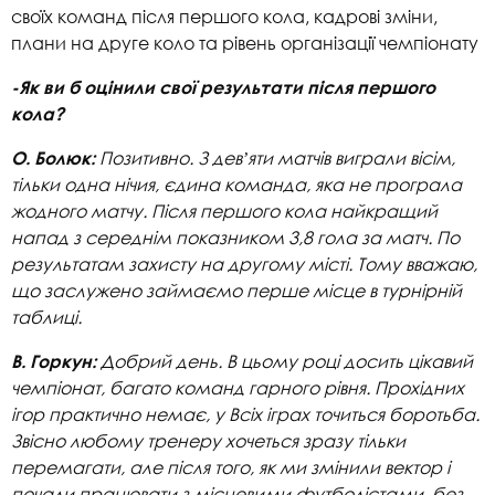
своїх команд після першого кола, кадрові зміни,
плани на друге коло та рівень організації чемпіонату
-Як ви б оцінили свої результати після першого
кола?
Позитивно. З девʼяти матчів виграли вісім,
О. Болюк:
тільки одна нічия, єдина команда, яка не програла
жодного матчу. Після першого кола найкращий
напад з середнім показником 3,8 гола за матч. По
результатам захисту на другому місті. Тому вважаю,
що заслужено займаємо перше місце в турнірній
таблиці.
Добрий день. В цьому році досить цікавий
В. Горкун:
чемпіонат, багато команд гарного рівня. Прохідних
ігор практично немає, у Всіх іграх точиться боротьба.
Звісно любому тренеру хочеться зразу тільки
перемагати, але після того, як ми змінили вектор і
почали працювати з місцевими футболістами, без