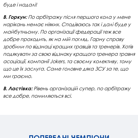
буде і надалі!
По арбітражу після першого кола у мене
В. Горкун:
нарікань немає ніяких. Сподіваюсь так і далі буде у
майбутньому. По організації федерації теж все
добре проходить, як на мій погляд. Гарну справу
зробили по відзнаці кращих гравців та тренерів. Хотів
подякувати за свою відзнаку кращого тренера травня
асоціації, компанії Jokers, та своєму колективу, тому
що це їх заслуга. Саме головне дяка ЗСУ за те, що
ми граємо.
Рівень організацій супер, по арбітражу
В. Ластівка:
все добре, помиляються всі.
ПОПЕРЕДНІ ЧЕМПІОНИ