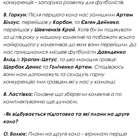
конкуренція – запорука розвитку для футболістів.
Після першого кола нас залишили
В. Горкун:
Артем
, перейшов у
, та
,
Білоус
Карбон
Євген Дейнеко
перейшов у
. Хотів би їм подякувати
Шевченків Край
за ці пів року у нашому колективі та побажати всього
найкращого у колективах до яких вони перейшли. До
нас приєдналися місцеві футболісти
Давиденко
із
, та два молодих гравця:
Влад
Ураган-Цетус
та
. Сподіваюсь
Щербак Денис
Голіченко Артем
вони нам допоможуть та складуть гарну
конкуренцію тим гравцям,які у нас у команді.
Головне що зберегли колектив а по
В. Ластівка:
комплектуванню ще думаєм.
-Як відбувається підготовка та які плани на друге
коло?
Плани на друге коло – втримати перше
О. Болюк: