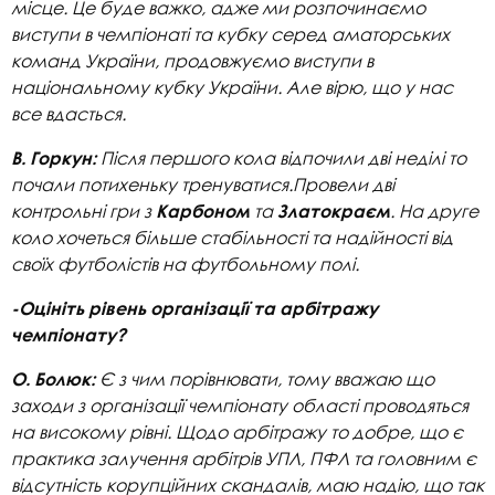
місце. Це буде важко, адже ми розпочинаємо
виступи в чемпіонаті та кубку серед аматорських
команд України, продовжуємо виступи в
національному кубку України. Але вірю, що у нас
все вдасться.
Після першого кола відпочили дві неділі то
В. Горкун:
почали потихеньку тренуватися.Провели дві
контрольні гри з
та
. На друге
Карбоном
Златокраєм
коло хочеться більше стабільності та надійності від
своїх футболістів на футбольному полі.
-Оцініть рівень організації та арбітражу
чемпіонату?
Є з чим порівнювати, тому вважаю що
О. Болюк:
заходи з організації чемпіонату області проводяться
на високому рівні. Щодо арбітражу то добре, що є
практика залучення арбітрів УПЛ, ПФЛ та головним є
відсутність корупційних скандалів, маю надію, що так