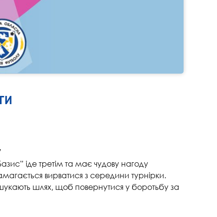
ГИ
”
Базис” іде третім та має чудову нагоду
 намагається вирватися з середини турнірки.
 шукають шлях, щоб повернутися у боротьбу за