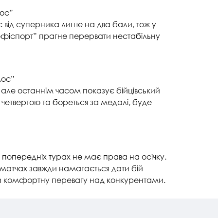
лос”
ає від суперника лише на два бали, тож у
офіспорт” прагне перервати нестабільну
лос”
 але останнім часом показує бійцівський
 четвертою та бореться за медалі, буде
у попередніх турах не має права на осічку.
 матчах завжди намагається дати бій
и комфортну перевагу над конкурентами.