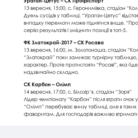
Ураган-Цетус – СК Профіспорт
13 вересня, 15:00, с. Геронимівка, стадіон “Ко
Дуель сусідів у таблиці. “Ураган-Цетус” відст
випадку перемоги може піднятися вище. “Пр
серію результатів і зміцнити позиції в топ-5.
ФК Златокрай-2017 – СК Росава
13 вересня, 16:00, м. Золотоноша, стадіон “Ко
“Златокрай” поки замикає турнірну таблицю,
характер. Проте протистояти “Росаві”, яка йде
надзвичайно складно.
СК Карбон – Олімп
14 вересня, 17:00, с. Білозір’я, стадіон “Зоря”
Лідер чемпіонату “Карбон” після втрати очок 
“Олімп” перебуває внизу таблиці, але в таких
фаворитам. Для господарів важливо втримат