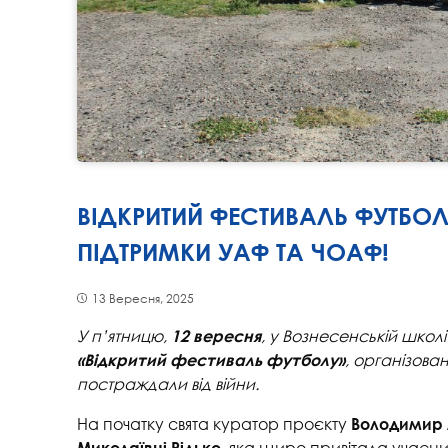
ВІДКРИТИЙ ФЕСТИВАЛЬ ФУТБОЛ
ПІДТРИМКИ УАФ ТА ЧОАФ!
13 Вересня, 2025
У п’ятницю,
, у Вознесенській школ
12 вересня
, організова
«Відкритий фестиваль футболу»
постраждали від війни.
На початку свята куратор проєкту
Володимир
, яка щиро привітала учасн
Миколаївні Рідько