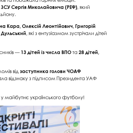
, який
ЗСУ Сергія Миколайовича (РЕФ)
ьйону.
на Кара, Олексій Леонтійович, Григорій
, які з ентузіазмом зустрічали дітей
н Дульський
асників —
та
13 дітей із числа ВПО
28 дітей,
омів від
заступника голови ЧОАФ
ала відзнаку з підписом Президента УАФ
ри у майбутнє українського футболу!