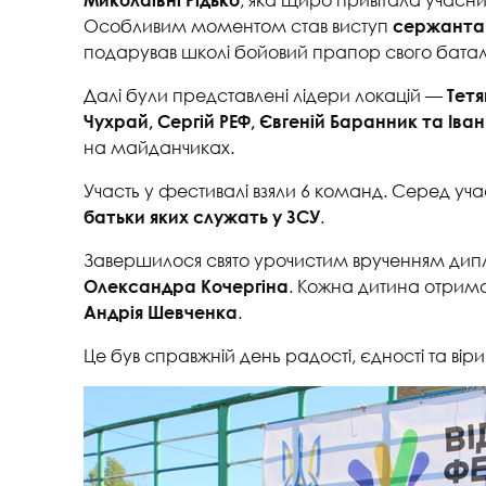
Особливим моментом став виступ
сержанта 
подарував школі бойовий прапор свого батал
Далі були представлені лідери локацій —
Тетя
Чухрай, Сергій РЕФ, Євгеній Баранник та Іва
на майданчиках.
Участь у фестивалі взяли 6 команд. Серед уч
.
батьки яких служать у ЗСУ
Завершилося свято урочистим врученням дипл
. Кожна дитина отрим
Олександра Кочергіна
.
Андрія Шевченка
Це був справжній день радості, єдності та ві