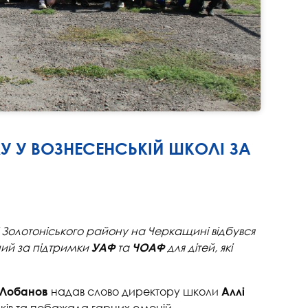
У У ВОЗНЕСЕНСЬКІЙ ШКОЛІ ЗА
і Золотоніського району на Черкащині відбувся
ний за підтримки
та
для дітей, які
УАФ
ЧОАФ
надав слово директору школи
 Лобанов
Аллі
иків та побажала гарних емоцій.