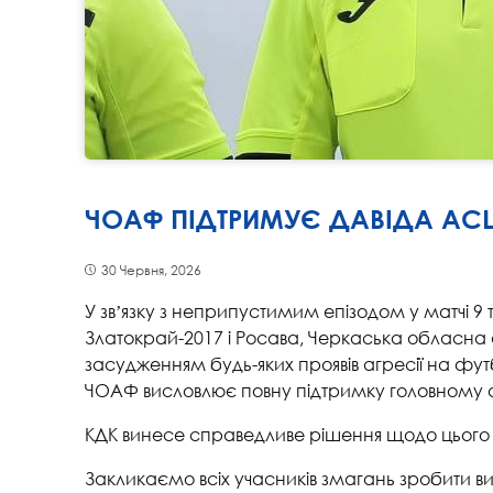
ЧОАФ ПІДТРИМУЄ ДАВІДА АС
30 Червня, 2026
У звʼязку з неприпустимим епізодом у матчі 
Златокрай-2017 і Росава, Черкаська обласна
засудженням будь-яких проявів агресії на фу
ЧОАФ висловлює повну підтримку головному а
КДК винесе справедливе рішення щодо цього 
Закликаємо всіх учасників змагань зробити в