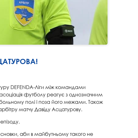
ЦАТУРОВА!
9 туру DEFENDA-Ліги між командами
 асоціація футболу реагує з однозначним
тбольному полі і поза його межами. Також
рбітру матчу Давіду Асцатурову.
епізоду.
исновки, аби в майбутньому такого не