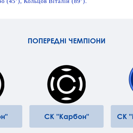
 (45’), Кольцов Віталій (89’).
ПОПЕРЕДНІ ЧЕМПІОНИ
н"
СК "Карбон"
СК 