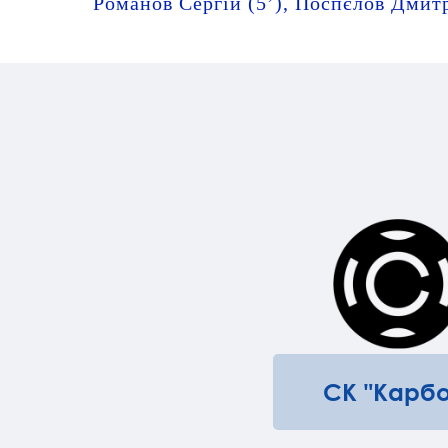
Романов Сергій (5’), Поспєлов Дмитро
СК "Карбо