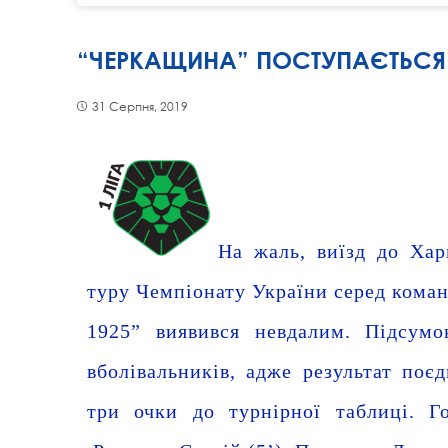
“ЧЕРКАЩИНА” ПОСТУПАЄТЬСЯ 
31 Серпня, 2019
На жаль, виїзд до Хар
туру Чемпіонату України серед коман
1925” виявився невдалим. Підсумо
вболівальників, адже результат поє
три очки до турнірної таблиці. Г