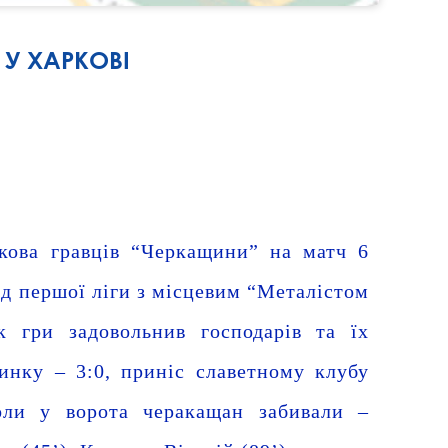
У ХАРКОВІ
кова гравців “Черкащини” на матч 6
д першої ліги з місцевим “Металістом
к гри задовольнив господарів та їх
динку – 3:0, приніс славетному клубу
оли у ворота черакащан забивали –