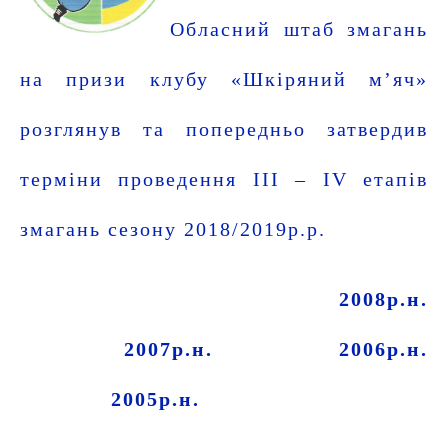
Обласний штаб змагань
на призи клубу «Шкіряний м’яч»
розглянув та попередньо затвердив
терміни проведення ІІІ – IV етапів
змагань сезону 2018/2019р.р.
2008р.н.
2007р.н.
2006р.н.
2005р.н.