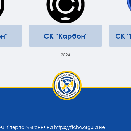
н"
СК "Карбон"
СК 
2024
0
ови гіперпокликання на
https://ffcho.org.ua
не