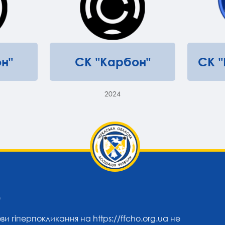
н"
СК "Карбон"
СК 
2024
0
ови гіперпокликання на
https://ffcho.org.ua
не