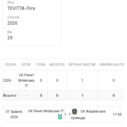
Ліги
TEVITTA-Ліга
Сезони
2026
Вік
29
СЕЗОН
КЛУБ
ГОЛИ
АВТОГОЛ
ЗІГРАНО МАТЧІВ
ХВИЛИН НА ПОЛ
СК Ренет
2026
0
0
1
0
Мліївська
ТГ
Всього
-
0
0
1
0
СК Ренет Мліївська ТГ
СК Жашківська
31 Травня,
1 - 7
17:00
2026
громада