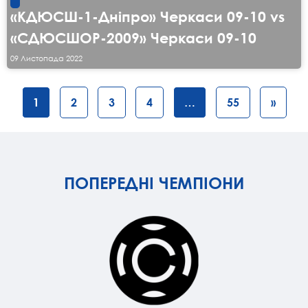
«КДЮСШ-1-Дніпро» Черкаси 09-10 vs
«СДЮСШОР-2009» Черкаси 09-10
09 Листопада 2022
1
2
3
4
…
55
»
ПОПЕРЕДНІ ЧЕМПІОНИ