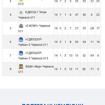
3
14
7
2
5
23
35
-12
23
U13
КДЮСШ-1 Тигри
4
14
7
1
6
47
43
4
22
Черкаси U11
«D.ACMY» Черкаси
5
14
5
2
7
27
55
-28
17
U11
«СДЮСШОР-
6
14
5
1
8
33
44
-11
16
Чайка»-2 Черкаси U11
«СДЮСШОР-
7
14
1
3
10
13
52
-39
6
Чайка»-2 Черкаси U13
ФШМ «Явір» Черкаси
8
14
1
0
13
11
82
-71
3
U11