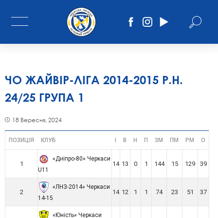
ЧО ЖАЙВІР-ЛІГА 2014-2015 Р.Н.
24/25 ГРУПА 1
18 Вересня, 2024
ПОЗИЦІЯ
КЛУБ
І
В
Н
П
ЗМ
ПМ
РМ
О
«Дніпро-80» Черкаси
1
14
13
0
1
144
15
129
39
U11
«ЛНЗ-2014» Черкаси
2
14
12
1
1
74
23
51
37
14-15
«Юність» Черкаси