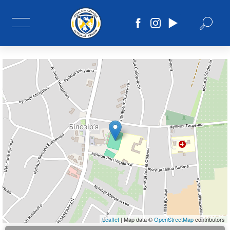
Leaflet
| Map data ©
OpenStreetMap
contributors